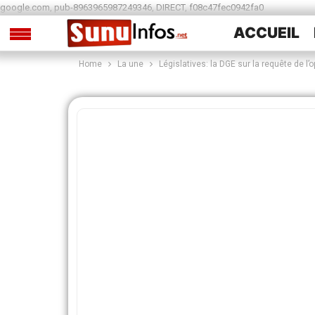
google.com, pub-8963965987249346, DIRECT, f08c47fec0942fa0
ACCUEIL
Home
La une
Législatives: la DGE sur la requête de l’
SPORTS