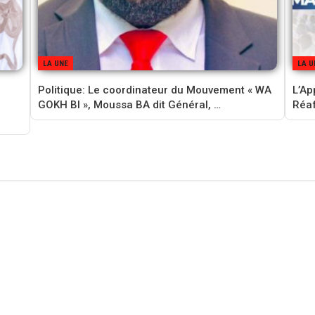
LA UNE
LA U
‎Politique: Le coordinateur du Mouvement « WA
L’Ap
GOKH BI », Moussa BA dit Général, …
Réaf