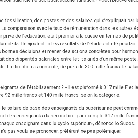
ne fossilisation, des postes et des salaires qui s’expliquait par 
La comparaison avec le taux de rémunération dans les autres éco
r privé de l’éducation, était premier à la queue en termes de pol
ent-ils. Ils ajoutent : «Les résultats de l’étude ont été pourtant 
s bonnes décisions et mener des actions concrètes pour harmonis
it des disparités salariales entre les salariés d’un même poste,
ale. La direction a augmenté, de près de 300 mille francs, le salai
seignants de l’établissement ? «Il est plafonné à 317 mille F et 
 92 mille francs et 140 mille francs, selon la catégorie.
 que le salaire de base des enseignants du supérieur ne peut com
fond des enseignants du secondaire, par exemple 317 mille franc
chaque enseignant dans le cycle supérieur», dé­nonce le Sudes.
sm n’a pas voulu se prononcer, préférant ne pas polémiquer.