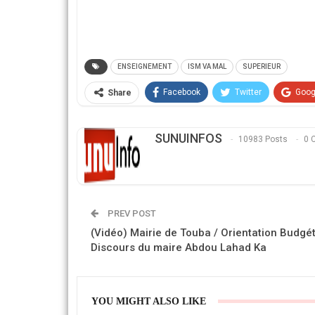
ENSEIGNEMENT
ISM VA MAL
SUPERIEUR
Facebook
Twitter
Goog
Share
SUNUINFOS
10983 Posts
0 
PREV POST
(Vidéo) Mairie de Touba / Orientation Budgé
Discours du maire Abdou Lahad Ka
YOU MIGHT ALSO LIKE