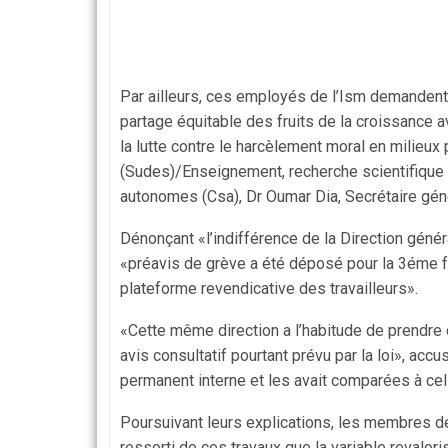
Par ailleurs, ces employés de l’Ism demandent
partage équitable des fruits de la croissance av
la lutte contre le harcèlement moral en milieu
(Sudes)/Enseigne­ment, re­cherche scientifique 
autonomes (Csa), Dr Oumar Dia, Secrétaire gén
Dénonçant «l’indifférence de la Direction géné
«préavis de grève a été déposé pour la 3éme foi
plateforme revendicative des travailleurs».
«Cette même direction a l’habitude de prendre d
avis consultatif pourtant prévu par la loi», ac
permanent interne et les avait comparées à cel
Poursuivant leurs explications, les membres de c
ressorti de ces travaux que la variable revalori