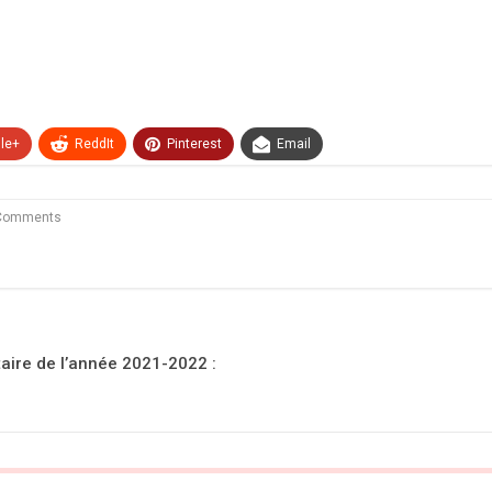
le+
ReddIt
Pinterest
Email
Comments
taire de l’année 2021-2022 :