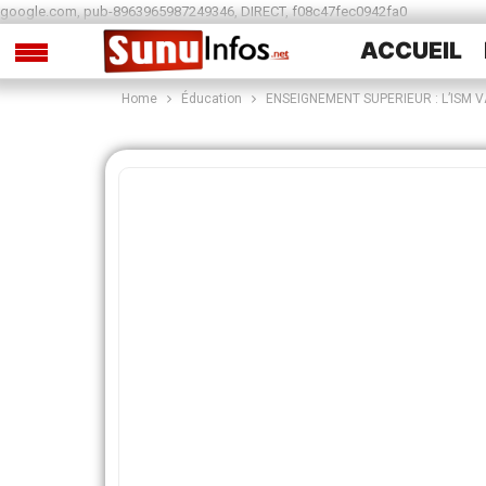
google.com, pub-8963965987249346, DIRECT, f08c47fec0942fa0
ACCUEIL
Home
Éducation
ENSEIGNEMENT SUPERIEUR : L’ISM 
SPORTS