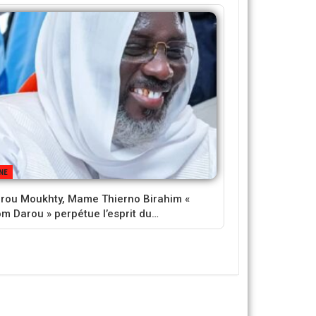
NE
rou Moukhty, Mame Thierno Birahim «
m Darou » perpétue l’esprit du…