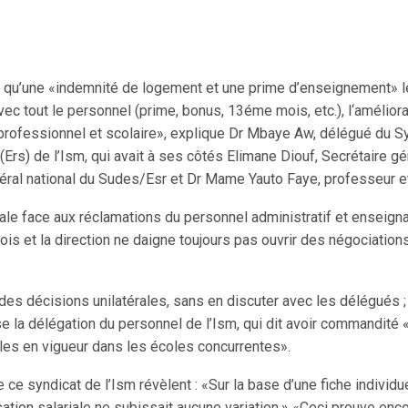
 qu’une «in­dem­nité de logement et une prime d’enseignement» 
ec tout le personnel (prime, bo­nus, 13éme mois, etc.), l‘améliora
x professionnel et scolaire», explique Dr Mbaye Aw, délégué du 
(Ers) de l’Ism, qui avait à ses côtés Elimane Diouf, Secrétaire g
éral national du Sudes/Esr et Dr Mame Yauto Faye, professeur et
rale face aux réclamations du personnel administratif et enseigna
s et la direction ne daigne toujours pas ouvrir des négociations
es décisions unilatérales, sans en discuter avec les délégués ; l
cuse la délégation du personnel de l’Ism, qui dit avoir commandit
les en vigueur dans les écoles concurrentes».
e syndicat de l’Ism révèlent : «Sur la base d’une fiche individuel
sation salariale ne subissait aucune variation.» «Ceci prouve enco