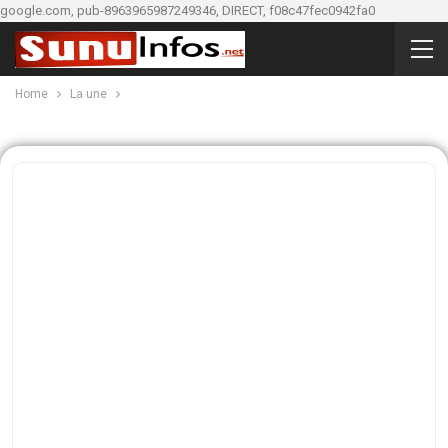
google.com, pub-8963965987249346, DIRECT, f08c47fec0942fa0
Home
La une