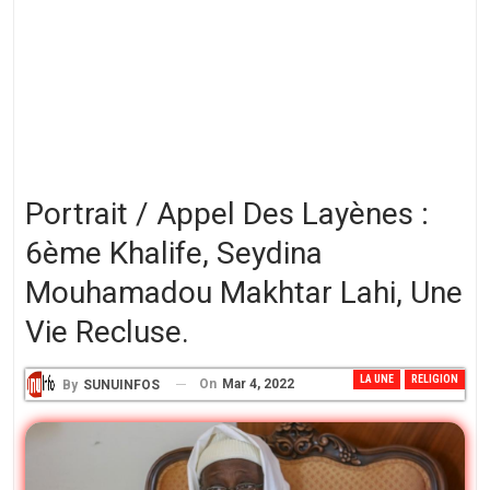
Portrait / Appel Des Layènes :
6ème Khalife, Seydina
Mouhamadou Makhtar Lahi, Une
Vie Recluse.
LA UNE
RELIGION
On
Mar 4, 2022
By
SUNUINFOS