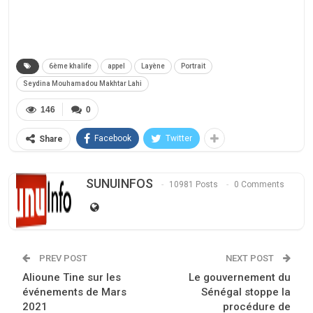
6ème khalife
appel
Layène
Portrait
Seydina Mouhamadou Makhtar Lahi
146
0
Facebook
Twitter
Share
SUNUINFOS
10981 Posts
0 Comments
PREV POST
NEXT POST
Alioune Tine sur les
Le gouvernement du
événements de Mars
Sénégal stoppe la
2021
procédure de