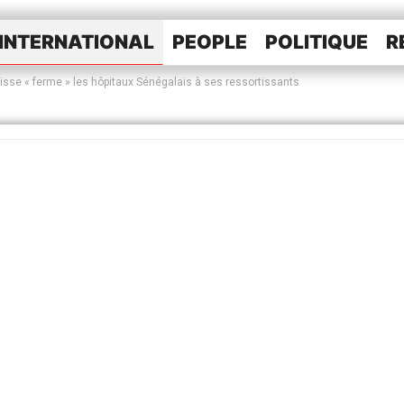
INTERNATIONAL
PEOPLE
POLITIQUE
R
isse « ferme » les hôpitaux Sénégalais à ses ressortissants