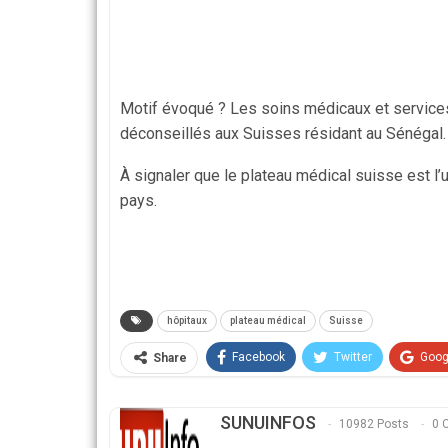
Motif évoqué ? Les soins médicaux et service
déconseillés aux Suisses résidant au Sénégal.
À signaler que le plateau médical suisse est l
pays.
hôpitaux
plateau médical
Suisse
Facebook
Twitter
Goog
Share
SUNUINFOS
10982 Posts
0 