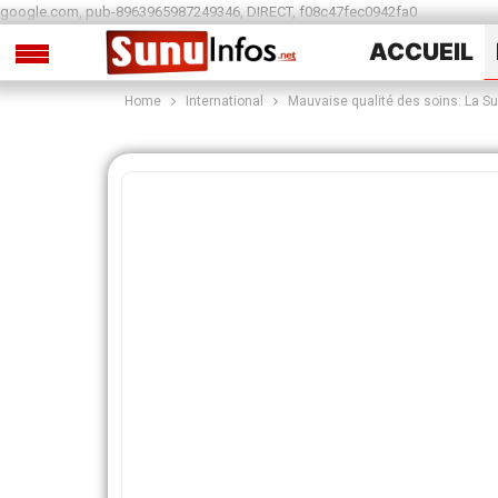
google.com, pub-8963965987249346, DIRECT, f08c47fec0942fa0
ACCUEIL
Home
International
Mauvaise qualité des soins: La Su
SPORTS