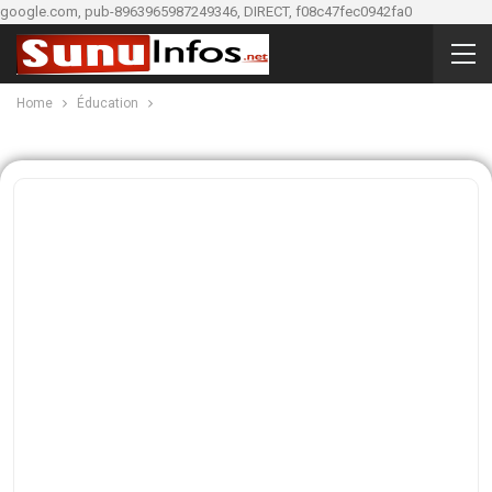
google.com, pub-8963965987249346, DIRECT, f08c47fec0942fa0
Home
Éducation