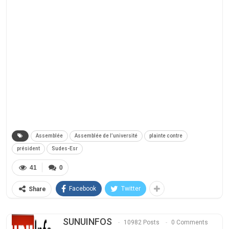
Assemblée
Assemblée de l’université
plainte contre
président
Sudes-Esr
41
0
Facebook
Twitter
Share
SUNUINFOS
10982 Posts
0 Comments