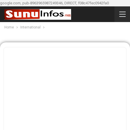
google.com, pub-8963965987249346, DIRECT, f08c47fec0942fa0
Home
International