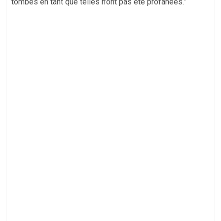
tombes en tant que telles n’ont pas été profanées.”