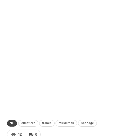
cimetière
france
musulman
saccage
42
0