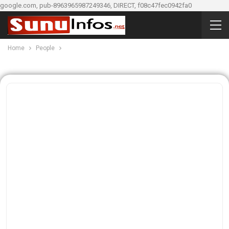
google.com, pub-8963965987249346, DIRECT, f08c47fec0942fa0
Home
People