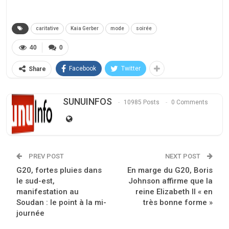
caritative
Kaia Gerber
mode
soirée
40
0
Facebook
Twitter
Share
SUNUINFOS
10985 Posts
0 Comments
PREV POST
NEXT POST
G20, fortes pluies dans
En marge du G20, Boris
le sud-est,
Johnson affirme que la
manifestation au
reine Elizabeth II « en
Soudan : le point à la mi-
très bonne forme »
journée