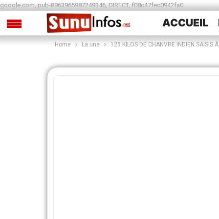
google.com, pub-8963965987249346, DIRECT, f08c47fec0942fa0
ACCUEIL
Home
La une
125 KILOS DE CHANVRE INDIEN SAISIS
SPORTS