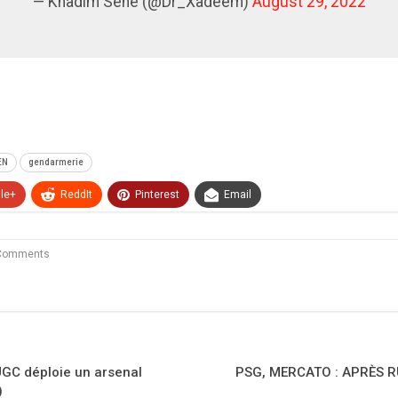
— Khadim Sène (@Dr_Xadeem)
August 29, 2022
EN
gendarmerie
le+
ReddIt
Pinterest
Email
Comments
UGC déploie un arsenal
PSG, MERCATO : APRÈS R
)