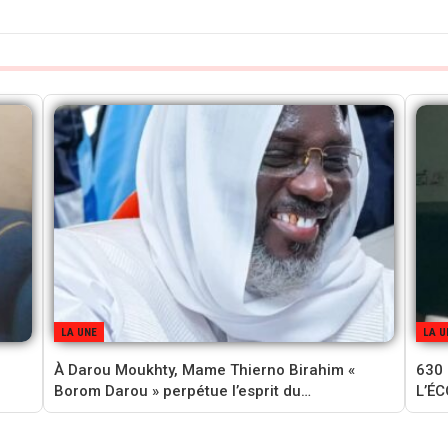
LA UNE
LA U
À Darou Moukhty, Mame Thierno Birahim «
630
Borom Darou » perpétue l’esprit du…
L’É