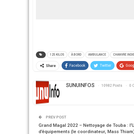
125 KILOS
À BORD
AMBULANCE
CHANVRE INDI
Facebook
Twitter
Goog
Share
SUNUINFOS
10982 Posts
0 
PREV POST
Grand Magal 2022 – Nettoyage de Touba : l’
d’équipements (le coordinateur, Mass Thiam