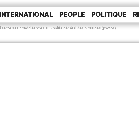
INTERNATIONAL
PEOPLE
POLITIQUE
R
ésente ses condoléances au Khalife général des Mourides (photos)