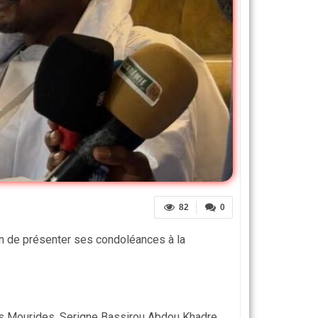
82
0
in de présenter ses condoléances à la
des Mourides, Serigne Bassirou Abdou Khadre