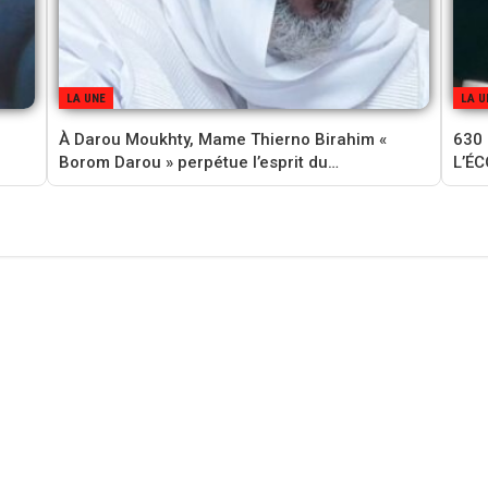
LA UNE
LA U
À Darou Moukhty, Mame Thierno Birahim «
630
Borom Darou » perpétue l’esprit du…
L’É