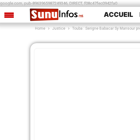
google.com, pub-8963965987249346, DIRECT, f08c47fec0942fa0
ACCUEIL
Home
Justice
Touba : Serigne Babacar Sy Mansour pr
SPORTS