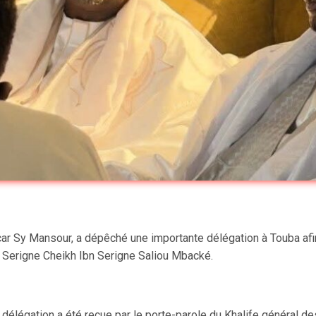
car Sy Mansour, a dépêché une importante délégation à Touba af
 Serigne Cheikh Ibn Serigne Saliou Mbacké.
 délégation a été reçue par le porte-parole du Khalife général 