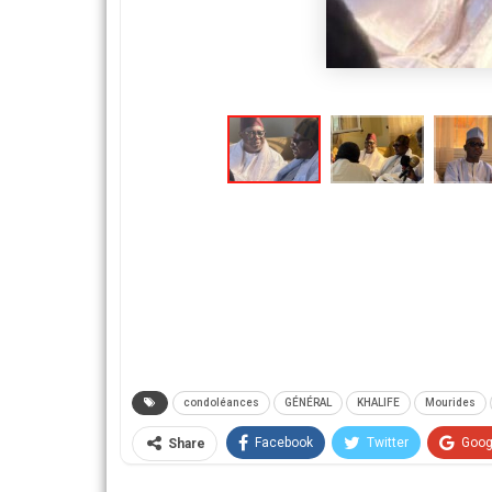
condoléances
GÉNÉRAL
KHALIFE
Mourides
Facebook
Twitter
Goog
Share