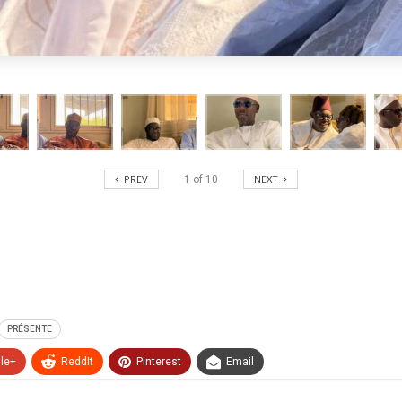
PREV
NEXT
1
of
10
PRÉSENTE
le+
ReddIt
Pinterest
Email