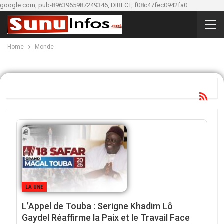
google.com, pub-8963965987249346, DIRECT, f08c47fec0942fa0
Home
Monde
LA UNE
L’Appel de Touba : Serigne Khadim Lô
Gaydel Réaffirme la Paix et le Travail Face