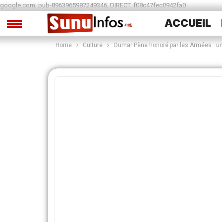
google.com, pub-8963965987249346, DIRECT, f08c47fec0942fa0
ACCUEIL
Home
Culture
Oumar Pène honoré par les Armées : un 
SPORTS