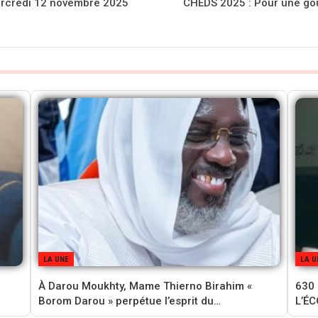
ercredi 12 novembre 2025
CHEDS 2025 : Pour une go
LA UNE
LA U
À Darou Moukhty, Mame Thierno Birahim «
630
Borom Darou » perpétue l’esprit du…
L’É