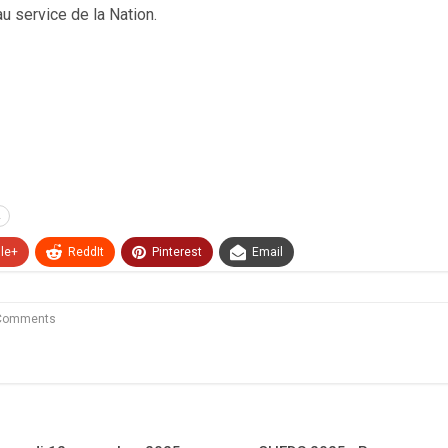
u service de la Nation.
le+
ReddIt
Pinterest
Email
Comments