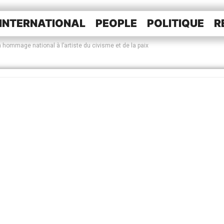
INTERNATIONAL
PEOPLE
POLITIQUE
R
hommage national à l’artiste du civisme et de la paix