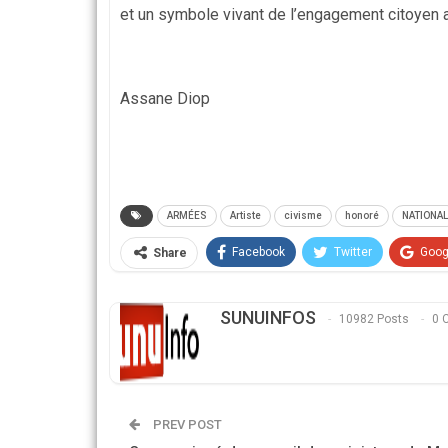
et un symbole vivant de l’engagement citoyen a
Assane Diop
ARMÉES
Artiste
civisme
honoré
NATIONAL
Facebook
Twitter
Goog
Share
SUNUINFOS
10982 Posts
0 
PREV POST