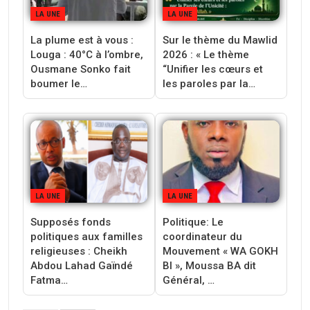
LA UNE
LA UNE
La plume est à vous :
Sur le thème du Mawlid
Louga : 40°C à l’ombre,
2026 : « Le thème
Ousmane Sonko fait
“Unifier les cœurs et
boumer le…
les paroles par la…
LA UNE
LA UNE
Supposés fonds
‎Politique: Le
politiques aux familles
coordinateur du
religieuses : Cheikh
Mouvement « WA GOKH
Abdou Lahad Gaïndé
BI », Moussa BA dit
Fatma…
Général, …