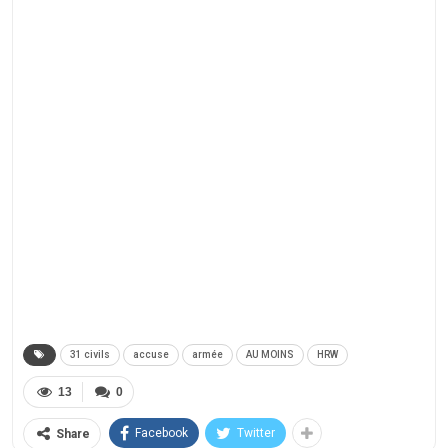
31 civils
accuse
armée
AU MOINS
HRW
13
0
Facebook
Twitter
Share