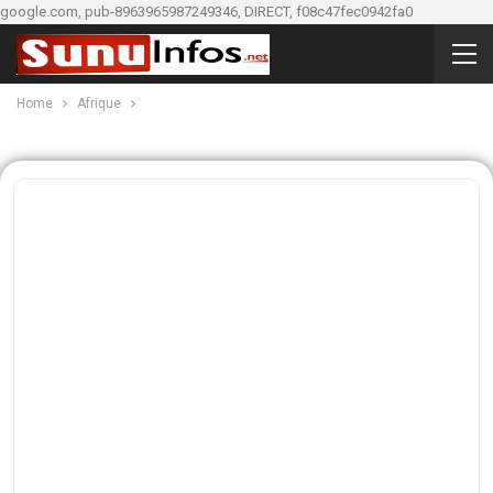
google.com, pub-8963965987249346, DIRECT, f08c47fec0942fa0
Home
Afrique