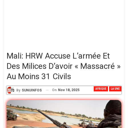
Mali: HRW Accuse L’armée Et
Des Milices D’avoir « Massacré »
Au Moins 31 Civils
AFRIQUE
LA UNE
On
Nov 18, 2025
By
SUNUINFOS