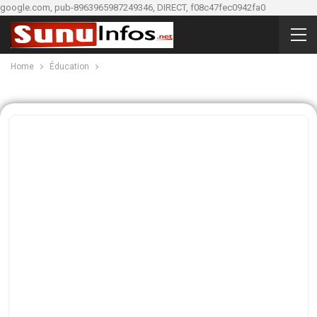
google.com, pub-8963965987249346, DIRECT, f08c47fec0942fa0
Home
Éducation