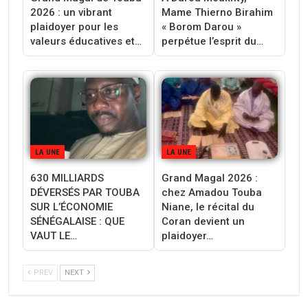
2026 : un vibrant
Mame Thierno Birahim
plaidoyer pour les
« Borom Darou »
valeurs éducatives et…
perpétue l’esprit du…
LA UNE
LA UNE
630 MILLIARDS
Grand Magal 2026 :
DÉVERSÉS PAR TOUBA
chez Amadou Touba
SUR L’ÉCONOMIE
Niane, le récital du
SÉNÉGALAISE : QUE
Coran devient un
VAUT LE…
plaidoyer…
PREV
NEXT