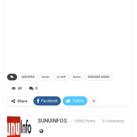
AMEMBA
fonds
le défi
levée
MADAME KAMA
40
0
Facebook
Twitter
Share
SUNUINFOS
10982 Posts
0 Comments