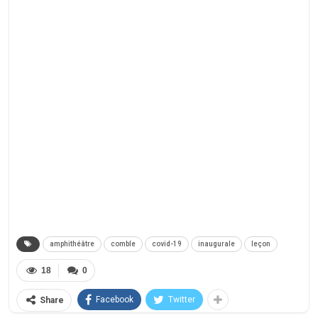
amphithéâtre
comble
covid-19
inaugurale
leçon
18
0
Facebook
Twitter
Share