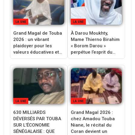
LA UNE
LA UNE
Grand Magal de Touba
À Darou Moukhty,
2026 : un vibrant
Mame Thierno Birahim
plaidoyer pour les
« Borom Darou »
valeurs éducatives et…
perpétue l’esprit du…
LA UNE
LA UNE
630 MILLIARDS
Grand Magal 2026 :
DÉVERSÉS PAR TOUBA
chez Amadou Touba
SUR L’ÉCONOMIE
Niane, le récital du
SÉNÉGALAISE : QUE
Coran devient un