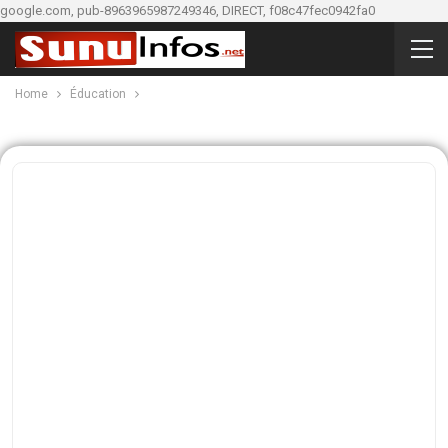
google.com, pub-8963965987249346, DIRECT, f08c47fec0942fa0
Home
Éducation