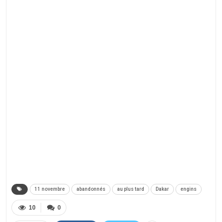
11 novembre
abandonnés
au plus tard
Dakar
engins
10
0