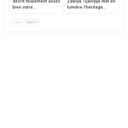
décrit finalement assez
Zawiya Tijaniyya met en
bien votre…
lumière l’héritage…
PREV
NEXT