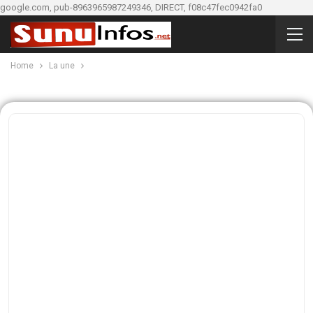
google.com, pub-8963965987249346, DIRECT, f08c47fec0942fa0
Home
La une