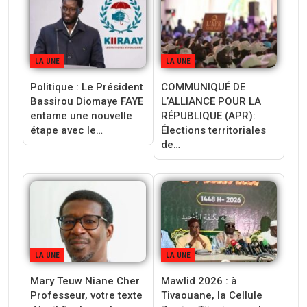
LA UNE
LA UNE
Politique : Le Président
‎COMMUNIQUÉ DE
Bassirou Diomaye FAYE
L’ALLIANCE POUR LA
entame une nouvelle
RÉPUBLIQUE (APR):
étape avec le…
Élections territoriales
de…
LA UNE
LA UNE
Mary Teuw Niane Cher
Mawlid 2026 : à
Professeur, votre texte
Tivaouane, la Cellule