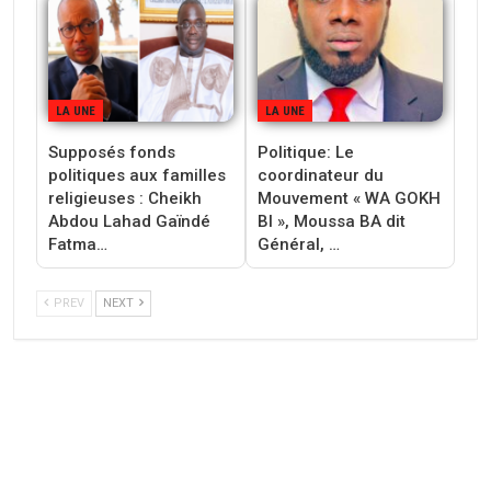
LA UNE
LA UNE
Supposés fonds
‎Politique: Le
politiques aux familles
coordinateur du
religieuses : Cheikh
Mouvement « WA GOKH
Abdou Lahad Gaïndé
BI », Moussa BA dit
Fatma…
Général, …
PREV
NEXT