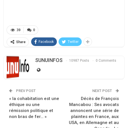
39
0
Facebook
Twitter
Share
SUNUINFOS
10987 Posts
0 Comments
PREV POST
NEXT POST
« la cohabitation est une
Décès de François
éthique ou une
Mancabou : Ses avocats
rémission politique et
annoncent une série de
non bras de fer… »
plaintes en France, aux
USA, en Allemagne et au