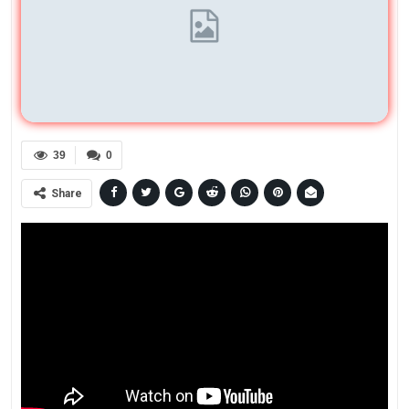
39
0
Share