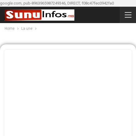
google.com, pub-8963965987249346, DIRECT, f08c47fec0942fa0
Home
La une