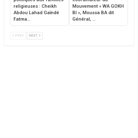
religieuses : Cheikh
Mouvement « WA GOKH
Abdou Lahad Gaïndé
BI », Moussa BA dit
Fatma…
Général, …
PREV
NEXT