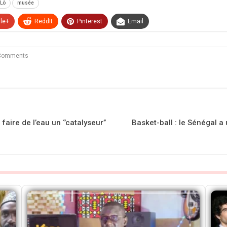
 Lô
musée
le+
ReddIt
Pinterest
Email
Comments
aire de l’eau un ‘’catalyseur’’
Basket-ball : le Sénégal a