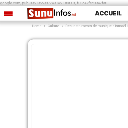
google.com, pub-8963965987249346, DIRECT, f08c47fec0942fa0
ACCUEIL
Home
Culture
Des instruments de musique d’Ismaël Lô
SPORTS