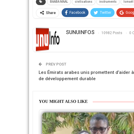
BAABA MAAL
civilisations
instruments
Ismaël
Facebook
Twitter
Goog
Share
SUNUINFOS
10982 Posts
0 
PREV POST
Les Émirats arabes unis promettent d’aider à f
de développement durable
YOU MIGHT ALSO LIKE