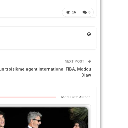
16
0
NEXT POST
 un troisième agent international FIBA, Modou
Diaw
More From Author