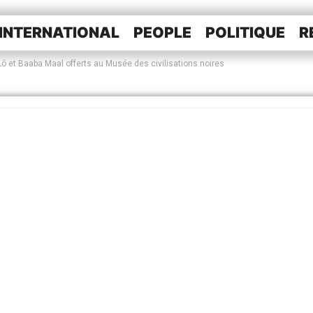
INTERNATIONAL
PEOPLE
POLITIQUE
R
 et Baaba Maal offerts au Musée des civilisations noires