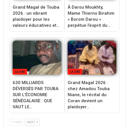
Grand Magal de Touba
À Darou Moukhty,
2026 : un vibrant
Mame Thierno Birahim
plaidoyer pour les
« Borom Darou »
valeurs éducatives et…
perpétue l’esprit du…
LA UNE
LA UNE
630 MILLIARDS
Grand Magal 2026 :
DÉVERSÉS PAR TOUBA
chez Amadou Touba
SUR L’ÉCONOMIE
Niane, le récital du
SÉNÉGALAISE : QUE
Coran devient un
VAUT LE…
plaidoyer…
PREV
NEXT