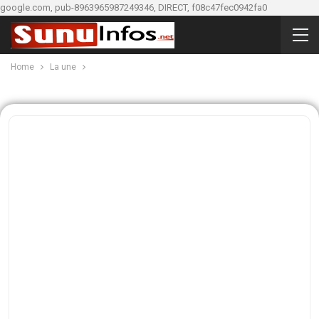
google.com, pub-8963965987249346, DIRECT, f08c47fec0942fa0
Home
La une