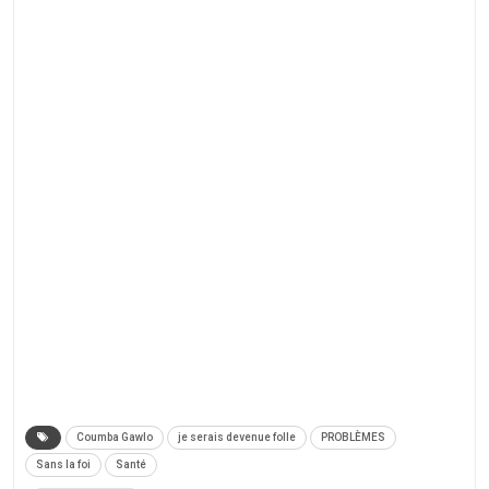
Coumba Gawlo
je serais devenue folle
PROBLÈMES
Sans la foi
Santé