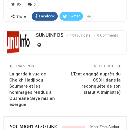
85
0
Facebook
Twitter
Share
SUNUINFOS
10986 Posts
0 Comments
PREV POST
NEXT POST
La garde à vue de
L’Etat engagé auprès du
Cheikh Hadjibou
CSDH dans la
Soumaré et les
reconquête de son
hommages rendus à
statut A (ministre)
Ousmane Sèye mis en
exergue
YOU MIGHT ALSO LIKE
More From Author