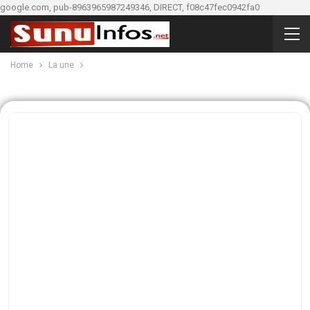
google.com, pub-8963965987249346, DIRECT, f08c47fec0942fa0
Home
La une