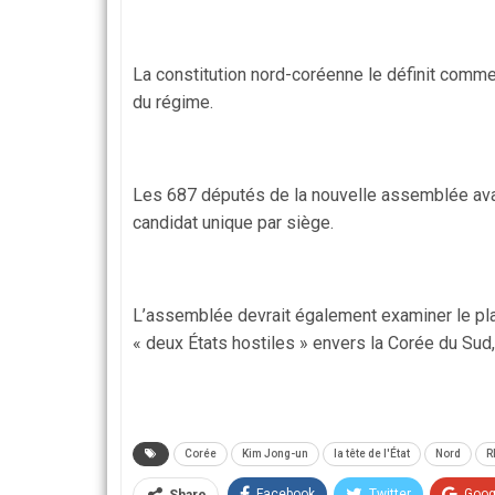
La constitution nord-coréenne le définit comme
du régime.
Les 687 députés de la nouvelle assemblée avai
candidat unique par siège.
L’assemblée devrait également examiner le plan 
« deux États hostiles » envers la Corée du Sud,
Corée
Kim Jong-un
la tête de l'État
Nord
R
Facebook
Twitter
Goog