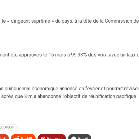
 le « dirigeant suprême » du pays, à la tête de la Commission d
ent été approuvés le 15 mars à 99,93% des voix, avec un taux de
quinquennal économique annoncé en février et pourrait réviser la
 après que Kim a abandonné l’objectif de réunification pacifique.
ECONDUIT
le+
ReddIt
Pinterest
Email