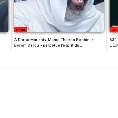
LA UNE
LA U
À Darou Moukhty, Mame Thierno Birahim «
630
Borom Darou » perpétue l’esprit du…
L’É