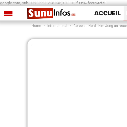
google.com, pub-8963965987249346, DIRECT, f08c47fec0942fa0
ACCUEIL
Home
International
Corée du Nord : Kim Jong-un recond
SPORTS