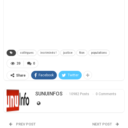
collègues
incriminés !
justice
Non
populations
39
0
Facebook
Twitter
Share
SUNUINFOS
10982 Posts
0 Comments
PREV POST
NEXT POST