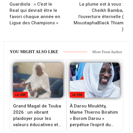
Guardiola : « C’est le
La plume est à vous :
Real qui devrait être le
Cheikh Bamba,
favori chaque année en
l’ouverture éternelle (
Ligue des Champions »
MoustaphaBlack Thiam
)
YOU MIGHT ALSO LIKE
More From Author
LA UNE
LA UNE
Grand Magal de Touba
À Darou Moukhty,
2026 : un vibrant
Mame Thierno Birahim
plaidoyer pour les
« Borom Darou »
valeurs éducatives et…
perpétue l’esprit du…