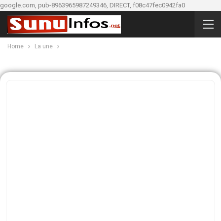
google.com, pub-8963965987249346, DIRECT, f08c47fec0942fa0
Home
La une