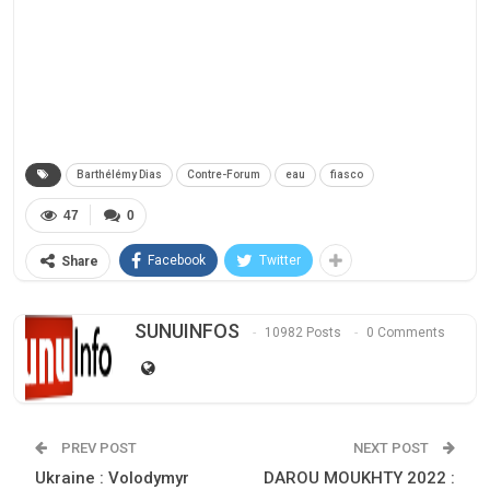
Barthélémy Dias
Contre-Forum
eau
fiasco
47
0
Facebook
Twitter
Share
SUNUINFOS
10982 Posts
0 Comments
PREV POST
NEXT POST
Ukraine : Volodymyr
DAROU MOUKHTY 2022 :