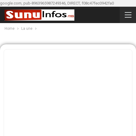
google.com, pub-8963965987249346, DIRECT, f08c47fec0942fa0
Home
La une