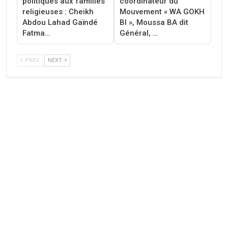
politiques aux familles
coordinateur du
religieuses : Cheikh
Mouvement « WA GOKH
Abdou Lahad Gaïndé
BI », Moussa BA dit
Fatma…
Général, …
PREV
NEXT