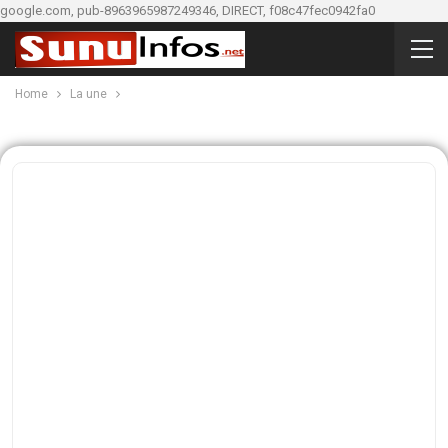
google.com, pub-8963965987249346, DIRECT, f08c47fec0942fa0
Home
La une