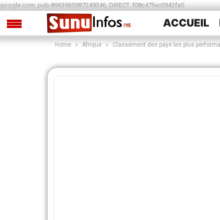
google.com, pub-8963965987249346, DIRECT, f08c47fec0942fa0
ACCUEIL
Home
Afrique
Classement des pays les plus performan
SPORTS