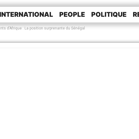
INTERNATIONAL
PEOPLE
POLITIQUE
R
ts d’Afrique : La position surprenante du Sénégal