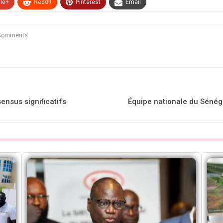
le+
ReddIt
Pinterest
Email
Comments
ensus significatifs
Équipe nationale du Sénéga