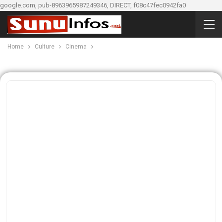
google.com, pub-8963965987249346, DIRECT, f08c47fec0942fa0
Home
Culture
Cinema