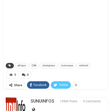
afrique
CAN
champions
Lionceaux
rentrent
5
0
Facebook
Twitter
Share
SUNUINFOS
10985 Posts
0 Comments