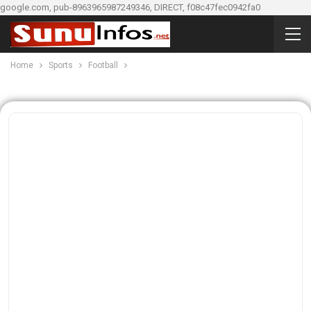
google.com, pub-8963965987249346, DIRECT, f08c47fec0942fa0
Home
Sports
Football