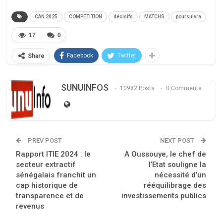
CAN 2025
COMPÉTITION
décisifs
MATCHS
poursuivra
17
0
Facebook
Twitter
Share
SUNUINFOS
10982 Posts
0 Comments
PREV POST
NEXT POST
Rapport ITIE 2024 : le
A Oussouye, le chef de
secteur extractif
l’Etat souligne la
sénégalais franchit un
nécessité d’un
cap historique de
rééquilibrage des
transparence et de
investissements publics
revenus