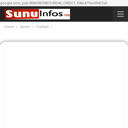
google.com, pub-8963965987249346, DIRECT, f08c47fec0942fa0
Home
Sports
Football