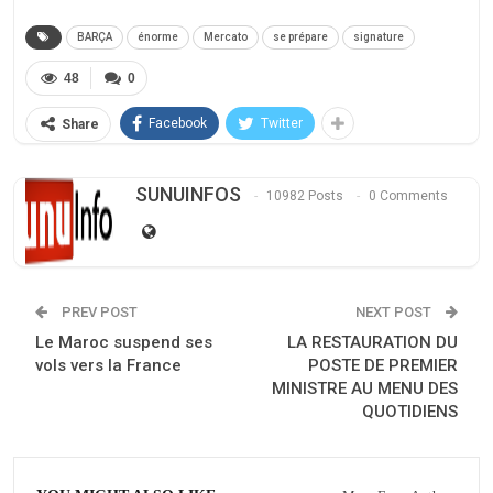
BARÇA
énorme
Mercato
se prépare
signature
48
0
Facebook
Twitter
Share
SUNUINFOS
10982 Posts
0 Comments
PREV POST
NEXT POST
Le Maroc suspend ses
LA RESTAURATION DU
vols vers la France
POSTE DE PREMIER
MINISTRE AU MENU DES
QUOTIDIENS