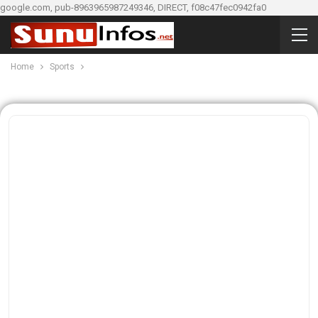
google.com, pub-8963965987249346, DIRECT, f08c47fec0942fa0
Home
Sports