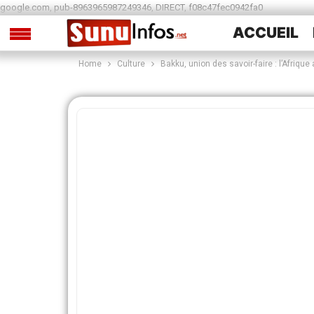
google.com, pub-8963965987249346, DIRECT, f08c47fec0942fa0
ACCUEIL
Home
Culture
Bakku, union des savoir-faire : l’Afriqu
SPORTS