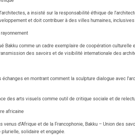
éthique
rchitectes, a insisté sur la responsabilité éthique de l’architect
développement et doit contribuer à des villes humaines, inclusive
e rayonnement
ué Bakku comme un cadre exemplaire de coopération culturelle et p
ansmission des savoirs et de visibilité internationale des archit
 échanges en montrant comment la sculpture dialogue avec l’archi
ance des arts visuels comme outil de critique sociale et de rele
re africaine
ions venus d’Afrique et de la Francophonie, Bakku – Union des sav
 plurielle, solidaire et engagée.