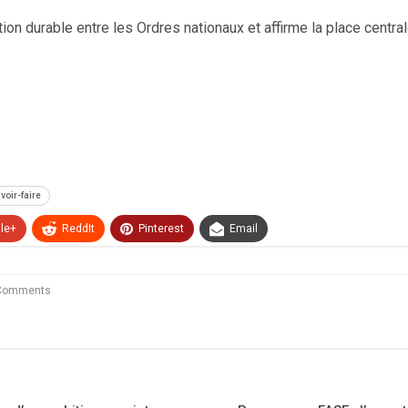
ion durable entre les Ordres nationaux et affirme la place central
voir-faire
le+
ReddIt
Pinterest
Email
Comments