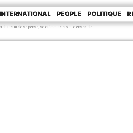
INTERNATIONAL
PEOPLE
POLITIQUE
R
e architecturale se pense, se crée et se projette ensemble