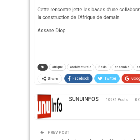
Cette rencontre jette les bases d’une collaborat
la construction de l’Afrique de demain.
Assane Diop
afrique
architecturale
Bakku
ensemble
sa
Facebook
Twitter
Goog
Share
SUNUINFOS
10981 Posts
0 
PREV POST