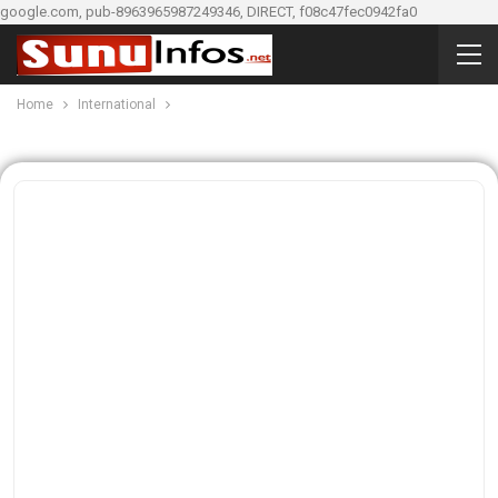
google.com, pub-8963965987249346, DIRECT, f08c47fec0942fa0
Home
International