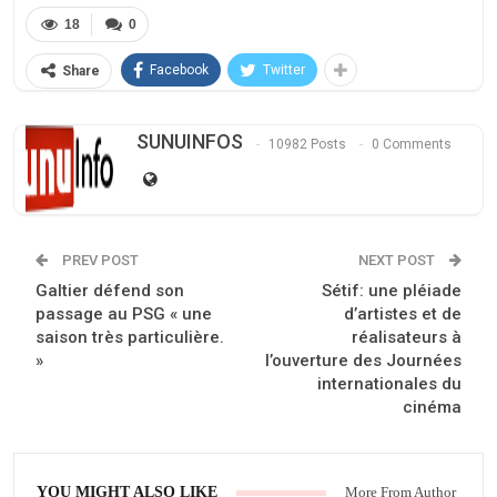
18
0
Facebook
Twitter
Share
SUNUINFOS
10982 Posts
0 Comments
PREV POST
NEXT POST
Galtier défend son
Sétif: une pléiade
passage au PSG « une
d’artistes et de
saison très particulière.
réalisateurs à
»
l’ouverture des Journées
internationales du
cinéma
YOU MIGHT ALSO LIKE
More From Author