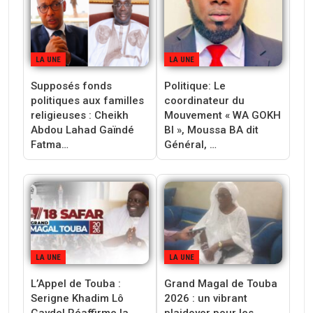
LA UNE
LA UNE
Supposés fonds
‎Politique: Le
politiques aux familles
coordinateur du
religieuses : Cheikh
Mouvement « WA GOKH
Abdou Lahad Gaïndé
BI », Moussa BA dit
Fatma…
Général, …
LA UNE
LA UNE
L’Appel de Touba :
Grand Magal de Touba
Serigne Khadim Lô
2026 : un vibrant