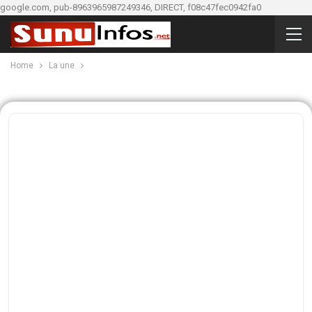
google.com, pub-8963965987249346, DIRECT, f08c47fec0942fa0
Home
La une