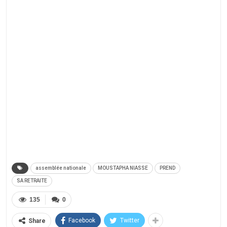
assemblée nationale
MOUSTAPHA NIASSE
PREND
SA RETRAITE
135
0
Facebook
Twitter
Share