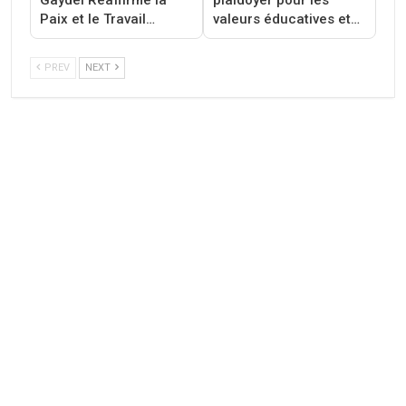
Gaydel Réaffirme la
plaidoyer pour les
Paix et le Travail…
valeurs éducatives et…
PREV
NEXT