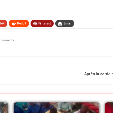
le+
ReddIt
Pinterest
Email
Comments
Après la sortie 