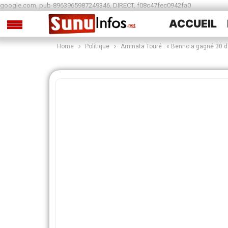
google.com, pub-8963965987249346, DIRECT, f08c47fec0942fa0
ACCUEIL
Home
Politique
Aminata Touré : « Benno a gagné 30 d
SPORTS