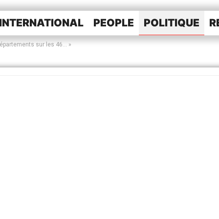
INTERNATIONAL
PEOPLE
POLITIQUE
R
épartements sur les 46… »