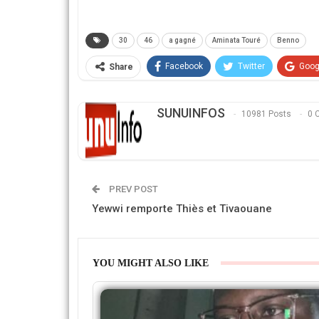
30
46
a gagné
Aminata Touré
Benno
Facebook
Twitter
Goog
Share
SUNUINFOS
10981 Posts
0 
PREV POST
Yewwi remporte Thiès et Tivaouane
YOU MIGHT ALSO LIKE