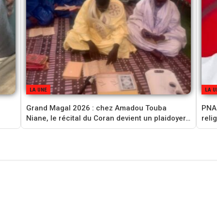
LA UNE
LA U
Grand Magal 2026 : chez Amadou Touba
PNAM
Niane, le récital du Coran devient un plaidoyer…
reli