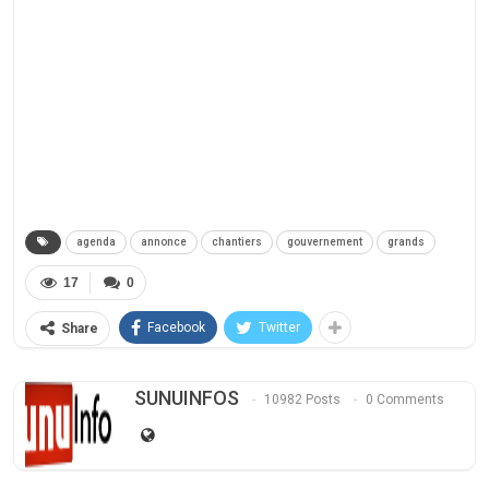
agenda
annonce
chantiers
gouvernement
grands
17
0
Facebook
Twitter
Share
SUNUINFOS
10982 Posts
0 Comments