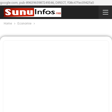
google.com, pub-8963965987249346, DIRECT, f08c47fec0942fa0
Home
Economie