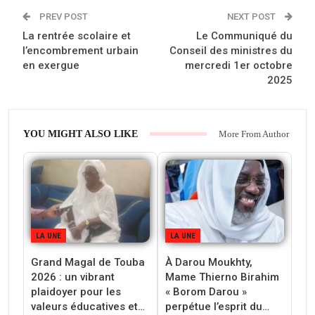
PREV POST
NEXT POST
La rentrée scolaire et
Le Communiqué du
l’encombrement urbain
Conseil des ministres du
en exergue
mercredi 1er octobre
2025
YOU MIGHT ALSO LIKE
More From Author
LA UNE
LA UNE
Grand Magal de Touba
À Darou Moukhty,
2026 : un vibrant
Mame Thierno Birahim
plaidoyer pour les
« Borom Darou »
valeurs éducatives et…
perpétue l’esprit du…