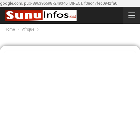
google.com, pub-8963965987249346, DIRECT, f08c47fec0942fa0
Home
Afrique