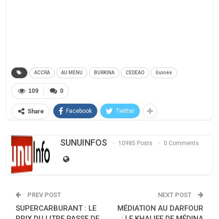
ACCRA
AU MENU
BURKINA
CEDEAO
Guinée
109
0
Facebook
Twitter
Share
SUNUINFOS
10985 Posts
0 Comments
PREV POST
NEXT POST
SUPERCARBURANT : LE
MÉDIATION AU DARFOUR
PRIX DU LITRE PASSE DE
: LE KHALIFE DE MÉDINA