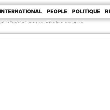
INTERNATIONAL
PEOPLE
POLITIQUE
R
gal : Le Cap-Vert à l’honneur pour célébrer le consommer local