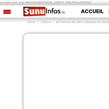
google.com, pub-8963965987249346, DIRECT, f08c47fec0942fa0
ACCUEIL
Home
Culture
4e Festival des Arts Culinaires du Séné
SPORTS