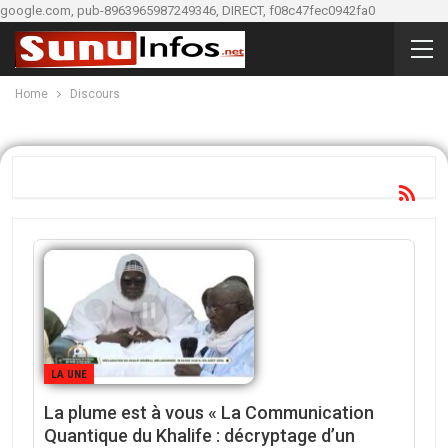
google.com, pub-8963965987249346, DIRECT, f08c47fec0942fa0
Home
Discours
LA UNE
La plume est à vous « La Communication
Quantique du Khalife : décryptage d’un