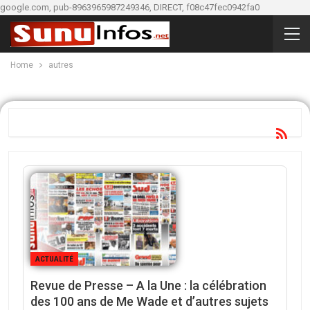
google.com, pub-8963965987249346, DIRECT, f08c47fec0942fa0
Home
autres
ACTUALITÉ
Revue de Presse – A la Une : la célébration
des 100 ans de Me Wade et d’autres sujets