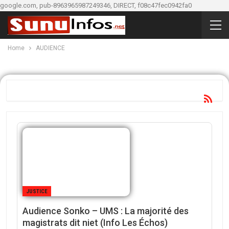
google.com, pub-8963965987249346, DIRECT, f08c47fec0942fa0
Home
AUDIENCE
JUSTICE
Audience Sonko – UMS : La majorité des
magistrats dit niet (Info Les Échos)