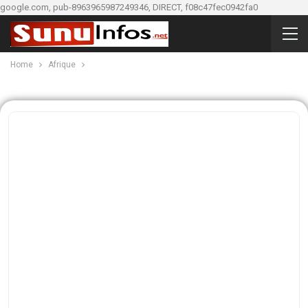
google.com, pub-8963965987249346, DIRECT, f08c47fec0942fa0
Home
Afrique