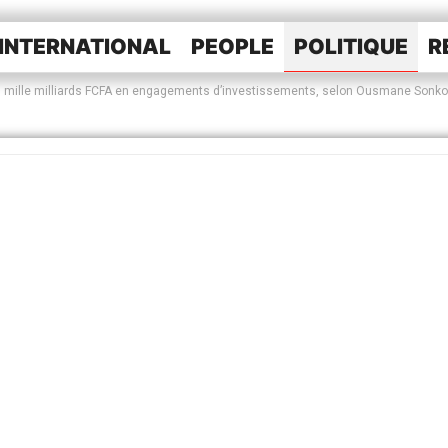
INTERNATIONAL
PEOPLE
POLITIQUE
R
 13 mille milliards FCFA en engagements d’investissements, selon Ousmane Sonko