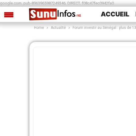
google.com, pub-8963965987249346, DIRECT, f08c47fec0942fa0
ACCUEIL
Home
Actualité
Forum investir au Sénégal : plus de
SPORTS