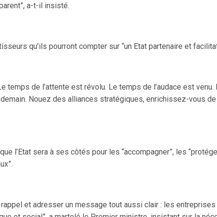
rent”, a-t-il insisté.
urs qu’ils pourront compter sur “un Etat partenaire et facilitat
 : “Le temps de l’attente est révolu. Le temps de l’audace est ven
demain. Nouez des alliances stratégiques, enrichissez-vous de 
ue l’Etat sera à ses côtés pour les “accompagner”, les “protéger
ux”.
le rappel et adresser un message tout aussi clair : les entreprise
et social”, a martelé le Premier ministre, insistant sur la néce