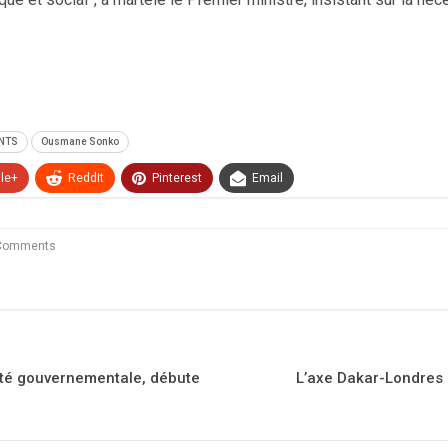
NTS
Ousmane Sonko
le+
ReddIt
Pinterest
Email
Comments
lité gouvernementale, débute
L’axe Dakar-Londres 