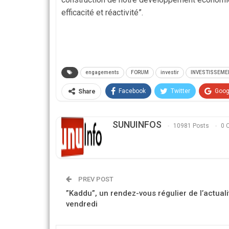
efficacité et réactivité”.
engagements
FORUM
investir
INVESTISSEME
Facebook
Twitter
Goog
Share
SUNUINFOS
10981 Posts
0 
PREV POST
”Kaddu”, un rendez-vous régulier de l’actua
vendredi